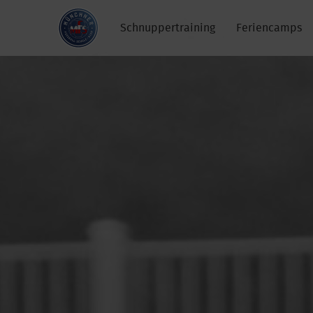
Skip
to
Schnuppertraining
Feriencamps
content