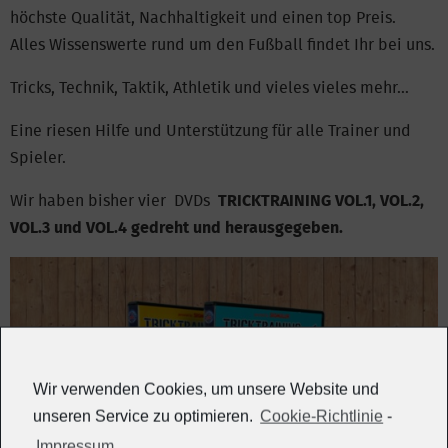
höchste Qualität, Nachhaltigkeit und einen top Preis.
Alles Wissenswerte rund um den Fußball findet Ihr bei uns.
Tricks, Technik, Taktik, Athletik und vieles vieles mehr…
Eine riesen Hilfe und Unterstützung für alle Trainer und
Spieler.
Wir haben bisher vier DVDs
TRICKTRAINING VOL.1,
VOL.2,
VOL.3 und VOL.4 gedreht und herausgegeben.
Wir verwenden Cookies, um unsere Website und
unseren Service zu optimieren.
Cookie-Richtlinie
-
Impressum