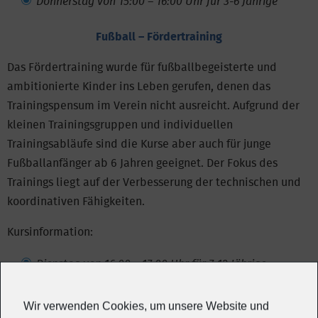
Donnerstag von 15:00 – 16:00 Uhr für 3-6 Jährige
Fußball – Fördertraining
Das Fördertraining wurde für fußballbegeisterte und
ambitionierte Kinder ins Leben gerufen, denen das
Trainingspensum im Verein nicht ausreicht. Aufgrund der
kleinen Trainingsgruppen und individuellen
Trainingsabläufe sind die Kurse aber auch für junge
Fußballanfänger ab 6 Jahren geeignet. Der Fokus des
Trainings liegt auf der Verbesserung der technischen und
koordinativen Fähigkeiten.
Kursinformation:
Dienstag von 16:00 – 17:00 Uhr für 7-12 Jährige
Freitag von 16:00 – 17:00 Uhr für 7-12 Jährige
Wir verwenden Cookies, um unsere Website und