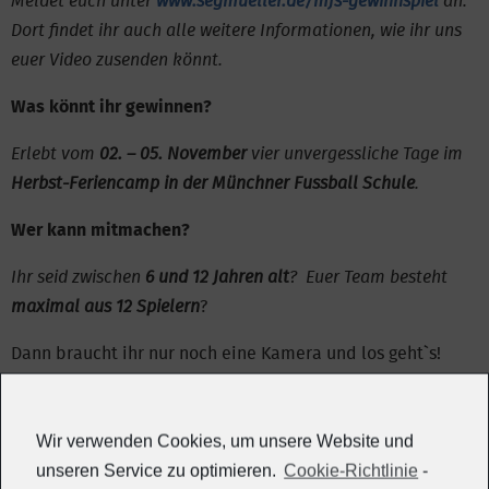
Meldet euch unter
www.segmueller.de/mfs-gewinnspiel
an.
Dort findet ihr auch alle weitere Informationen, wie ihr uns
euer Video zusenden könnt.
Was könnt ihr gewinnen?
Erlebt vom
02. – 05. November
vier unvergessliche Tage im
Herbst-Feriencamp in der Münchner Fussball Schule
.
Wer kann mitmachen?
Ihr seid zwischen
6 und 12 Jahren alt
? Euer Team besteht
maximal aus 12 Spielern
?
Dann braucht ihr nur noch eine Kamera und los geht`s!
Aus allen Einsendungen wählen
Segmüller
und die
Münchner Fußballschule
die ausgefallenste Idee aus.
Wir verwenden Cookies, um unsere Website und
Wir freuen uns auf eure tollen Ideen!
unseren Service zu optimieren.
Cookie-Richtlinie
-