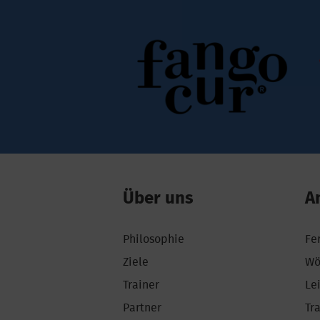
Über uns
A
Philosophie
Fe
Ziele
Wö
Trainer
Le
Partner
Tr