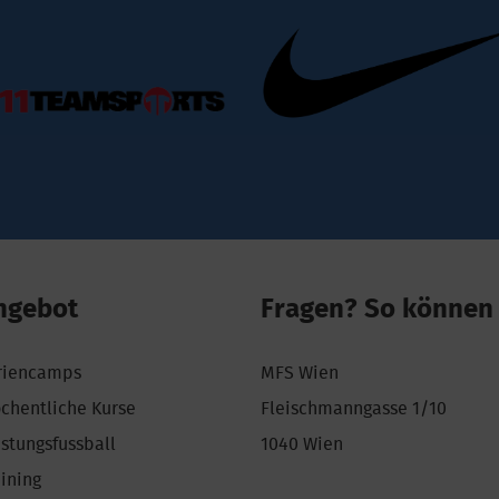
ngebot
Fragen? So können 
riencamps
MFS Wien
chentliche Kurse
Fleischmanngasse 1/10
istungsfussball
1040 Wien
aining