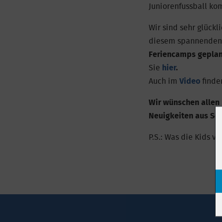
Juniorenfussball k
Wir sind sehr glückl
diesem spannenden P
Feriencamps geplan
Sie
hier
.
Auch im
Video
finden
Wir wünschen allen 
Neuigkeiten aus Sc
P.S.: Was die Kids v