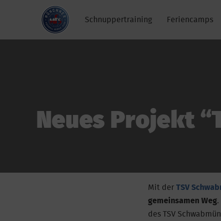
Skip
to
Schnuppertraining
Feriencamps
content
Neues Projekt “
Mit der
TSV Schwab
gemeinsamen Weg
.
des TSV Schwabmünch