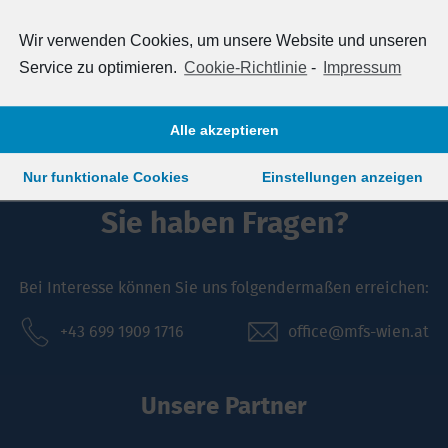
0 Uhr
nd isotonische Getränke
Wir verwenden Cookies, um unsere Website und unseren
ional (nach Absprache)
Service zu optimieren.
Cookie-Richtlinie
-
Impressum
Angebot könnte auch in Ihrem Verein stat
Alle akzeptieren
Nur funktionale Cookies
Einstellungen anzeigen
Sie haben Fragen?
Bei Interesse können Sie uns folgendermaßen erreichen:
+43 699 1909 1716
office@mfs-wien.at
Unsere Partner