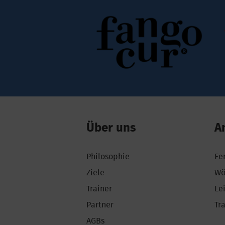
Über uns
A
Philosophie
Fe
Ziele
Wö
Trainer
Le
Partner
Tr
AGBs