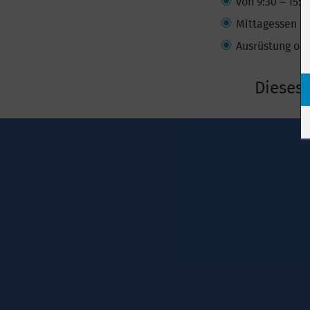
von 9:30 – 15:3
Mittagessen u
Ausrüstung opt
Dieses 