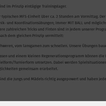
ind im Prinzip eintägige Trainingslager.
r typischen MFS-Einheit über ca. 2 Stunden am Vormittag. Der 
nik- und Koordinationsübungen; immer MIT BALL und möglichs
ere zahlreichen Tricks und Finten sind in jedem unserer Prog
ch dem gleichen Prinzip vermittelt:
chweren, vom lansgamen zum schnellen. Unsere Übungen baue
ssen und einem kleinen Regenerationsprogramm können die 
pielform/Turnierform umsetzen. Dabei werden Spielsituationen
lichkeiten gemeinsam erarbeitet.
ind die Jungs und Mädels richtig ausgepowert und haben jede