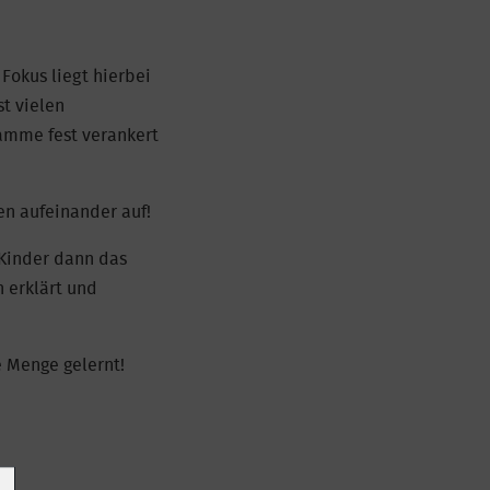
Fokus liegt hierbei
t vielen
ramme fest verankert
n aufeinander auf!
Kinder dann das
 erklärt und
 Menge gelernt!